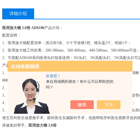
详细介绍
医用放大镜 3.0倍
AD6106
产品介绍：
配置说明：
1、医用放大镜配置清单：清洁布1块、小十字改锥1把、镜头盖2个、纸箱1个；
2、医用放大镜工作距离：280-380mm、360-460mm、440-540mm、500-600mm可选
3、可搭配AD8100系列医用头灯组装使用：3W头灯、3W高配头灯、5W高配头灯可
产品特点：
1、医用放大镜镜片采用光学玻璃，镀多层增透膜，透光率高、视野广阔，成像清晰
欢迎您！
种精细手术提供了方便；
来自局域网的朋友！有什么可以帮助您的
吗？
2、头盔佩带，采用柔性材质，顶部和后面两处可以调节松紧；
3、放大镜体积小，重量轻，调节精度高，易于调节，使用方便。无论采用何种姿势
4、提高工作效率：选用本系列医用头灯放大镜可让您腾出双手做更精细的工作；
5、本系列产品为专业的医用显微放大装置：可将眼睛所观察到的细微结构放大从而
便五官科医生做显微手术、眼科医生实施眼科手术，也能帮助牙科医生观察牙齿的
床修复好帮手。
医用放大镜 3.0倍