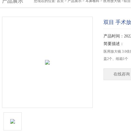
产品展示
您现在的位置:
首页
>
产品展示
>
耳鼻喉科
>
医用放大镜
>双目
双目 手术
产品时间：2022-
简要描述：
医用放大镜 3.
盖2个、纸箱1个
在线咨询