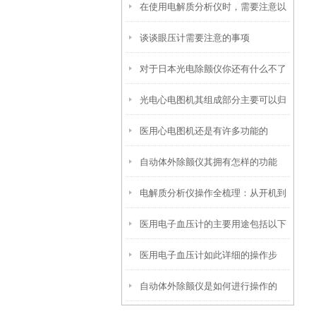
在使用电解质分析仪时，需要注意以
谈谈眼压计需要注意的事项
下几个重要的事项
对于日本光电除颤仪你还有什么不了
光电心电图机其组成部分主要可以归
解的？
医用心电图机还是有许多功能的
纳为以下三大核心模块
自动体外除颤仪其拥有怎样的功能
电解质分析仪操作全梳理：从开机到
呢？
医用电子血压计的主要用途包括以下
出结果，每一步都藏着关键细节
医用电子血压计如此详细的操作步
几个方面
自动体外除颤仪是如何进行操作的
骤，你知道吗？