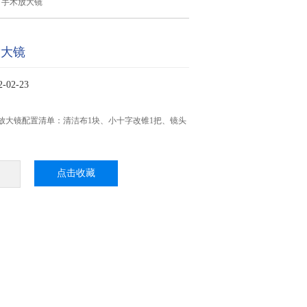
 手术放大镜
放大镜
02-23
0倍放大镜配置清单：清洁布1块、小十字改锥1把、镜头
点击收藏