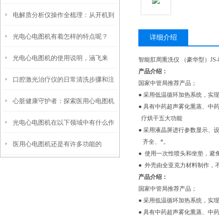
电解质分析仪操作全梳理：从开机到
过了！
光电心电图机有着怎样的特点呢？
出结果，每一步都藏着关键细节
详细介绍
光电心电图机的使用说明，涵飞来
智能肛周熏洗仪 （豪华型）JS-8
产品介绍：
口腔激光治疗仪的日常清洗步骤和注
谈！
国家中管局推荐产品；
● 采用低温循环加热系统，实
心脏健康守护者：探索医用心电图机
意事项
● 具有中药超声雾化熏蒸、中
疗烘干五大功能
光电心电图机在以下领域中有什么作
的神奇原理
● 采用液晶屏进行参数显示、
齐全、*。
医用心电图机还是有许多功能的
用？
● 使用一次性喷头和坐垫，避
● 外壳由全亚克力材料制作，
产品介绍：
国家中管局推荐产品；
● 采用低温循环加热系统，实
● 具有中药超声雾化熏蒸、中