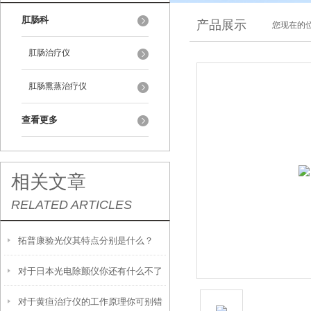
肛肠科
产品展示
您现在的位
肛肠治疗仪
肛肠熏蒸治疗仪
查看更多
相关文章
RELATED ARTICLES
拓普康验光仪其特点分别是什么？
对于日本光电除颤仪你还有什么不了
对于黄疸治疗仪的工作原理你可别错
解的？