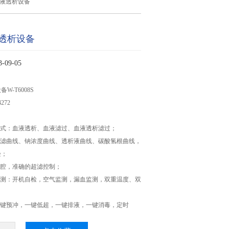
液透析设备
透析设备
09-05
W-T6008S
272
模式：血液透析、血液滤过、血液透析滤过；
超滤曲线、钠浓度曲线、透析液曲线、碳酸氢根曲线，
验；
衡腔，准确的超滤控制；
监测：开机自检，空气监测，漏血监测，双重温度、双
一键预冲，一键低超，一键排液，一键消毒，定时