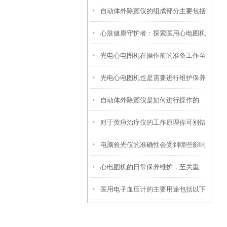
自动体外除颤仪的组成部分主要包括
备的呢？
心脏健康守护者：探索医用心电图机
以下几方面
光电心电图机在操作前的准备工作至
的神奇原理
光电心电图机也是需要进行维护保养
关重要
自动体外除颤仪是如何进行操作的
的
对于黄疸治疗仪的工作原理你可别错
呢？
电脑验光仪的准确性会受到哪些影响
过了！
心电图机的日常保养维护，至关重
呢？
医用电子血压计的主要用途包括以下
要！
几个方面