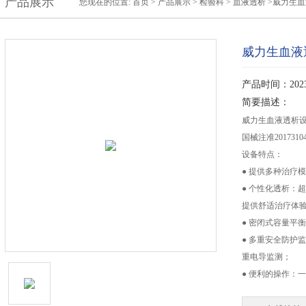
产品展示
您现在的位置:
首页
>
产品展示
>
检验科
>
血液透析
>威力生血
威力生血液
产品时间：2023-
简要描述：
威力生血液透析设备
国械注准20173104
设备特点：
● 提供多种治疗
● 个性化透析：
提供舒适治疗体
● 密闭式容量平
● 多重安全防护
重电导监测；
● 便利的操作：