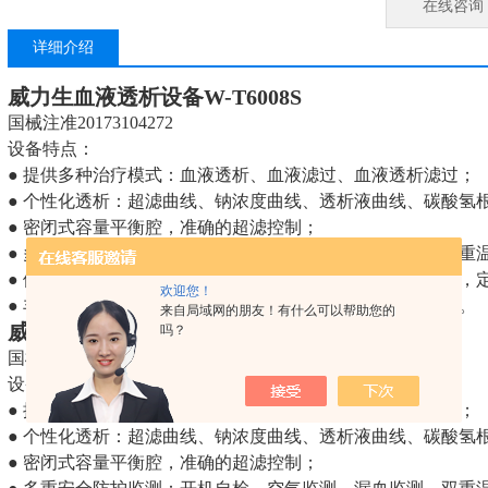
在线咨询
详细介绍
威力生血液透析设备
W-T6008S
国械注准20173104272
设备特点：
● 提供多种治疗模式：血液透析、血液滤过、血液透析滤过；
● 个性化透析：超滤曲线、钠浓度曲线、透析液曲线、碳酸氢
● 密闭式容量平衡腔，准确的超滤控制；
● 多重安全防护监测：开机自检，空气监测，漏血监测，双重
● 便利的操作：一键预冲，一键低超，一键排液，一键消毒，
欢迎您！
● 丰富的配置：干粉透析、血压监测、超纯透析、远程监控。
来自局域网的朋友！有什么可以帮助您的
威力生血液透析设备
W-T6008S
吗？
国械注准20173104272
设备特点：
● 提供多种治疗模式：血液透析、血液滤过、血液透析滤过；
● 个性化透析：超滤曲线、钠浓度曲线、透析液曲线、碳酸氢
● 密闭式容量平衡腔，准确的超滤控制；