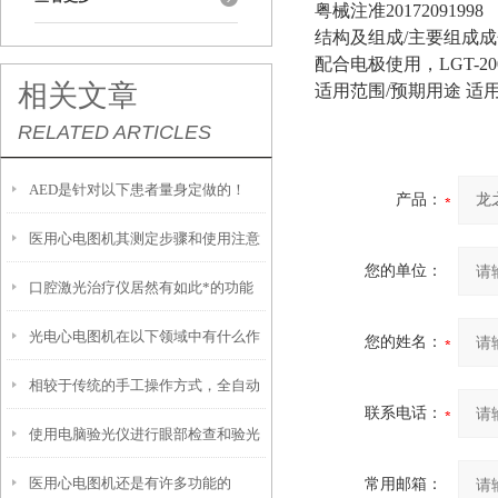
粤械注准20172091998
结构及组成/主要组成成分
配合电极使用，LGT-
相关文章
适用范围/预期用途 
RELATED ARTICLES
AED是针对以下患者量身定做的！
产品：
医用心电图机其测定步骤和使用注意
您的单位：
口腔激光治疗仪居然有如此*的功能
事项如下
光电心电图机在以下领域中有什么作
您的姓名：
相较于传统的手工操作方式，全自动
用？
联系电话：
使用电脑验光仪进行眼部检查和验光
凝血测试仪具有以下优势
医用心电图机还是有许多功能的
常用邮箱：
时，需要注意以下事项