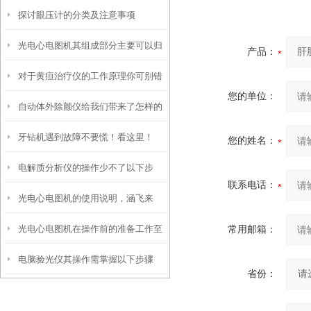
探讨眼压计的分类及注意事项
呢？
光电心电图机其组成部分主要可以归
产品：
对于黄疸治疗仪的工作原理你可别错
纳为以下三大核心模块
您的单位：
自动体外除颤仪给我们带来了怎样的
过了！
牙钻机遇到故障不要慌！看这里！
特点呢？
您的姓名：
电解质分析仪的操作少不了以下步
联系电话：
光电心电图机的使用说明，涵飞来
骤！
光电心电图机在操作前的准备工作至
常用邮箱：
谈！
电脑验光仪其操作需掌握以下步骤
关重要
省份：