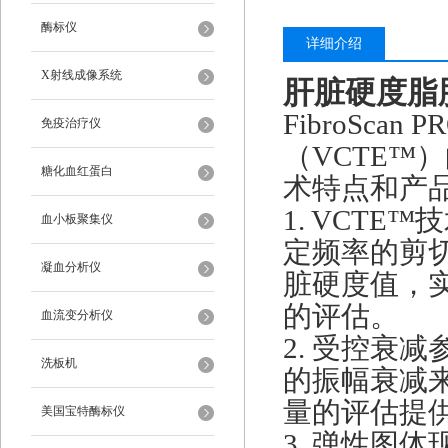
酶标仪
详细介绍
X射线成像系统
肝脏硬度脂
FibroSc
免疫治疗仪
（VCTE™
糖化血红蛋白
术特点和产
1. VCT
血小板聚集仪
定频率的剪
凝血分析仪
脏硬度值，
的评估。
血流变分析仪
2. 受控衰
洗板机
的振幅衰减
量的评估提
美国宝特酶标仪
3. 弹性图