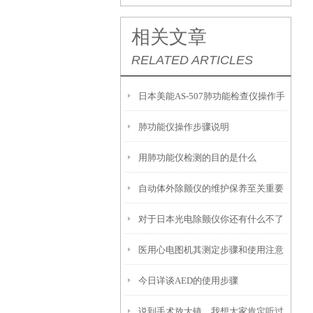
相关文章
RELATED ARTICLES
日本美能AS-507肺功能检查仪操作手
肺功能仪操作步骤说明
册
用肺功能仪检测的目的是什么
自动体外除颤仪的维护保养至关重要
对于日本光电除颤仪你还有什么不了
医用心电图机其测定步骤和使用注意
解的？
今日详谈AED的使用步骤
事项如下
说到手术放大镜，我想大家肯定听过