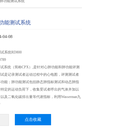
心肺功能测试系统
功能测试系统
04-08
系统RD800
789
能测试系统（简称CPX）,是针对心肺功能和肺功能评测
测试是记录测试者运动过程中的心电图，评测测试者
心功能；肺功能测试包括静态肺指标测试和动态肺指
在特定的运动负荷下，收集受试者呼出的气体并加以
以及二氧化碳排出量等代谢指标，利用Wasserman九
者
点击收藏