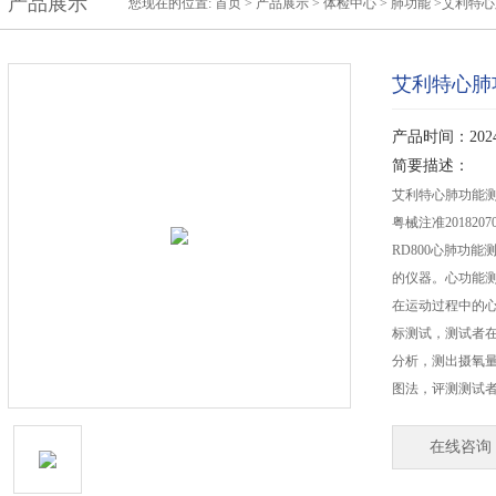
产品展示
您现在的位置:
首页
>
产品展示
>
体检中心
>
肺功能
>艾利特
艾利特心肺
产品时间：2024-
简要描述：
艾利特心肺功能测试
粤械注准20182070
RD800心肺功
的仪器。心功能
在运动过程中的
标测试，测试者
分析，测出摄氧量
图法，评测测试
在线咨询