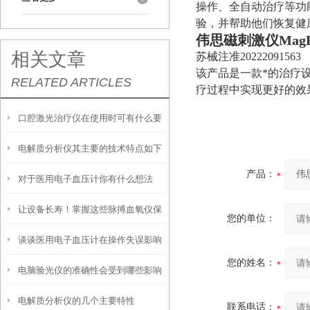
操作、全自动治疗等功
验，并帮助他们恢复健
伟思磁刺激仪
MagB
相关文章
苏械注准20222091563
该产品是一款*的治疗
RELATED ARTICLES
疗过程中实现更好的效
口腔激光治疗仪在使用时可有什么要
电解质分析仪其主要的技术特点如下
领
产品：
对于医用电子血压计你有什么想法
让设备长寿！掌握这些脉搏血氧仪保
呢？
您的单位：
谈谈医用电子血压计在操作失误影响
养技巧
您的姓名：
电脑验光仪的准确性会受到哪些影响
测量结果
电解质分析仪的几个主要特性
呢？
联系电话：