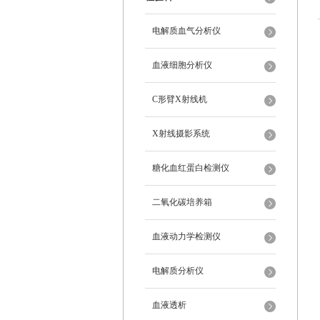
电解质血气分析仪
血液细胞分析仪
C形臂X射线机
X射线摄影系统
糖化血红蛋白检测仪
二氧化碳培养箱
血液动力学检测仪
电解质分析仪
血液透析