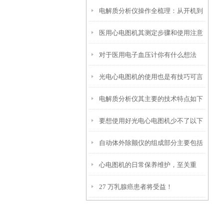
电解质分析仪操作全梳理：从开机到
测量结果
医用心电图机其测定步骤和使用注意
出结果，每一步都藏着关键细节
对于医用电子血压计你有什么想法
事项如下
光电心电图机的使用也是有技巧可言
呢？
电解质分析仪其主要的技术特点如下
的！
要想使用好光电心电图机少不了以下
自动体外除颤仪的组成部分主要包括
步骤
心电图机的日常保养维护，至关重
以下几方面
27 万乳腺癌患者将受益！
要！