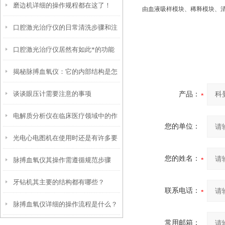
磨边机详细的操作规程都在这了！
由血液吸样模块、稀释模块、
口腔激光治疗仪的日常清洗步骤和注
口腔激光治疗仪居然有如此*的功能
意事项
揭秘脉搏血氧仪：它的内部结构是怎
谈谈眼压计需要注意的事项
产品：
样工作的？
电解质分析仪在临床医疗领域中的作
您的单位：
光电心电图机在使用时还是有许多要
用
您的姓名：
脉搏血氧仪其操作需遵循规范步骤
领的
牙钻机其主要的结构都有哪些？
联系电话：
脉搏血氧仪详细的操作流程是什么？
常用邮箱：