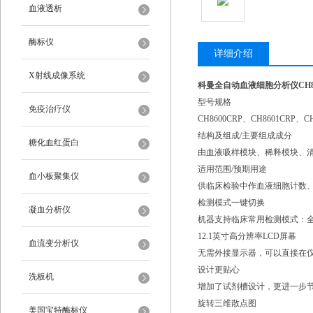
血液透析
酶标仪
详细介绍
X射线成像系统
科曼全自动血液细胞分析仪CH86
型号规格
免疫治疗仪
CH8600CRP、CH8601CRP、CH
结构及组成/主要组成成分
糖化血红蛋白
由血液吸样模块、稀释模块、
适用范围/预期用途
血小板聚集仪
供临床检验中作血液细胞计数
检测模式一键切换
凝血分析仪
机器支持临床常用检测模式：全
12.1英寸高分辨率LCD屏幕
血流变分析仪
无需外接显示器，可以直接在
设计更贴心
洗板机
增加了试剂槽设计，更进一步
旋转三维散点图
美国宝特酶标仪