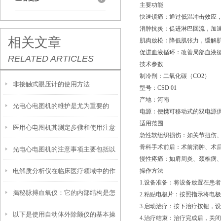
主要功能
快速镇痛：通过低温冲击效应
消肿抗炎：促进淋巴回流，加
相关文章
肌肉放松：降低肌张力，缓解
促进血液循环：改善局部血液循
RELATED ARTICLES
技术参数
制冷剂：二氧化碳（CO2）
非接触式眼压计的使用方法
型号：CSD 01
产地：河南
光电心电图机的维护是尤为重要的
电源：便携可移动式的双电源供
适用范围
医用心电图机其测定步骤和使用注意
急性软组织损伤：如关节扭伤
骨科手术前后：术前消肿、术
光电心电图机的注意事项主要包括以
事项如下
慢性疼痛：如肩周炎、颈椎病、
电解质分析仪在临床医疗领域中的作
操作方法
下几个方面
1.设备准备：将设备放置在患
揭秘脉搏血氧仪：它的内部结构是怎
用
2.粘贴电极片：按照指示将电极
3.启动治疗：按下治疗按钮，
以下是使用自动体外除颤仪的基本操
样工作的？
4.治疗结束：治疗完成后，关