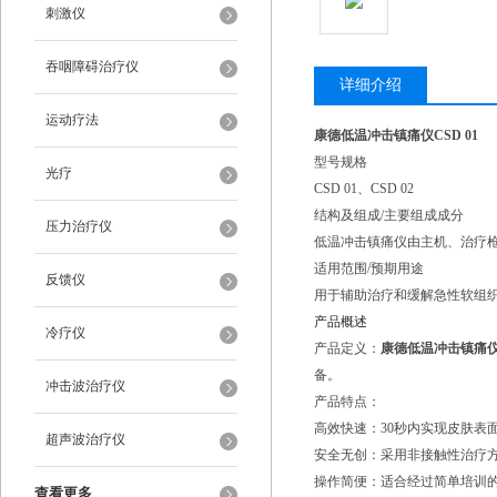
刺激仪
吞咽障碍治疗仪
详细介绍
运动疗法
康德低温冲击镇痛仪CSD 01
型号规格
光疗
CSD 01、CSD 02
结构及组成/主要组成成分
压力治疗仪
低温冲击镇痛仪由主机、治疗枪
适用范围/预期用途
反馈仪
用于辅助治疗和缓解急性软组
产品概述
冷疗仪
产品定义：
康德低温冲击镇痛仪C
备。
冲击波治疗仪
产品特点：
高效快速：30秒内实现皮肤表面
超声波治疗仪
安全无创：采用非接触性治疗
操作简便：适合经过简单培训的
查看更多