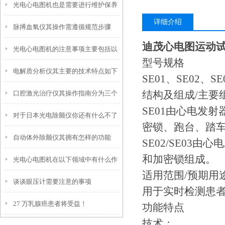
光电心电图机也是需要进行维护保养
详细介绍
脉搏血氧仪其操作需遵循规范步骤
的
迪茂心电图运动试
光电心电图机的注意事项主要包括以
型号规格
电解质分析仪其主要的技术特点如下
下几个方面
SE01、SE02、SE
结构及组成/主要
口腔激光治疗仪其操作指南分为三个
SE01由心电发
对于日本光电除颤仪你还有什么不了
阶段
密锁、跑台、踏
自动体外除颤仪其拥有怎样的功能
解的？
SE02/SE0
和加密锁组成。
光电心电图机在以下领域中有什么作
呢？
适用范围/预期用
谈谈眼压计需要注意的事项
用？
用于实时检测患
27 万乳腺癌患者将受益！
功能特点
技术：