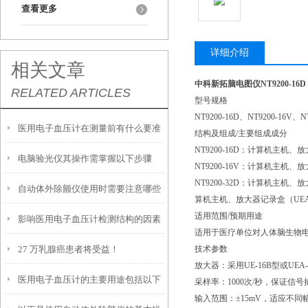
查看更多
详细介绍
相关文章
中科新拓脑电图仪NT9200-16D
RELATED ARTICLES
型号规格
NT9200-16D、NT9200-16V、N
医用电子血压计在测量前有什么要准
结构及组成/主要组成成分
NT9200-16D：计算机主机
电脑验光仪其操作需掌握以下步骤
备的呢？
NT9200-16V：计算机主
NT9200-32D：计算机主机
自动体外除颤仪使用时需要注意哪些
算机主机、放大器记录盒（UE
适用范围/预期用途
影响医用电子血压计检测结构的因素
事项呢？
适用于医疗单位对人体脑生物
27 万乳腺癌患者将受益！
技术参数
有哪些？
放大器：采用UE-16B型或UE
医用电子血压计的主要用途包括以下
采样率：1000次/秒，保证信
输入范围：±15mV，适应不同