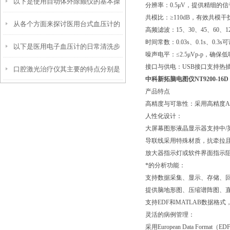
以下是使用自动体外除颤仪的基本操
几个方面
分辨率：0.5μV，提供精细的
共模比：≥110dB，有效共模
从各个方面来探讨医用台式血压计的
作方法
高频滤波：15、30、45、60
时间常数：0.03s、0.1s、0
以下是医用电子血压计的日常清洗步
特点
噪声电平：≤2.5μVp-p，确
接口与供电：USB接口支持热
口腔激光治疗仪其主要的特点分别是
骤
中科新拓脑电图仪NT9200-16D
产品特点
什么
高精度与可靠性：采用高精度A
人性化设计：
大屏幕图形液晶显示器支持中/
导联线采用特殊材质，抗牵拉
放大器指示灯或软件界面指示
*的分析功能：
支持数据采集、显示、存储、
提供脑地形图、压缩谱阵图、
支持EDF和MATLAB数据格
灵活的病例管理：
采用European Data Fo