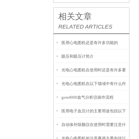
相关文章
RELATED ARTICLES
医用心电图机还是有许多功能的
眼压和眼压计简介
光电心电图机在使用时还是有许多要
光电心电图机在以下领域中有什么作
领的
gem4000血气分析仪操作流程
用？
医用电子血压计的主要用途包括以下
自动体外除颤仪在使用时需要注意什
几个方面
光电心电图机的注意事项主要包括以
么事项？