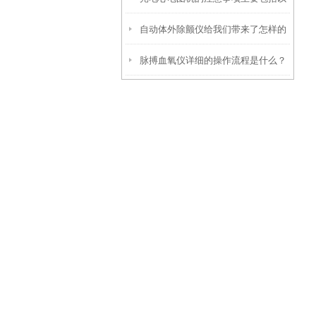
自动体外除颤仪给我们带来了怎样的
下几个方面
脉搏血氧仪详细的操作流程是什么？
特点呢？