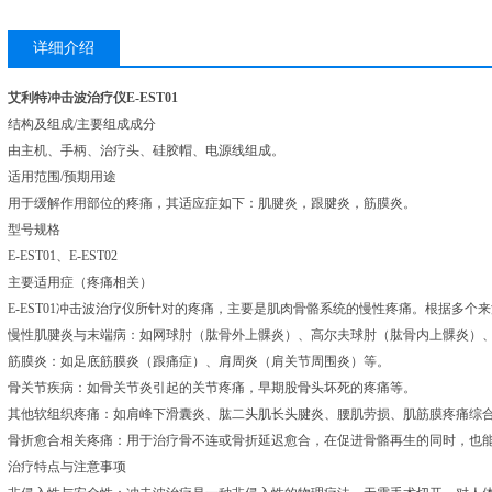
详细介绍
艾利特冲击波治疗仪E-EST01
结构及组成/主要组成成分
由主机、手柄、治疗头、硅胶帽、电源线组成。
适用范围/预期用途
用于缓解作用部位的疼痛，其适应症如下：肌腱炎，跟腱炎，筋膜炎。
型号规格
E-EST01、E-EST02
主要适用症（疼痛相关）
E-EST01冲击波治疗仪所针对的疼痛，主要是肌肉骨骼系统的慢性疼痛。根据多个
慢性肌腱炎与末端病：如网球肘（肱骨外上髁炎）、高尔夫球肘（肱骨内上髁炎）
筋膜炎：如足底筋膜炎（跟痛症）、肩周炎（肩关节周围炎）等。
骨关节疾病：如骨关节炎引起的关节疼痛，早期股骨头坏死的疼痛等。
其他软组织疼痛：如肩峰下滑囊炎、肱二头肌长头腱炎、腰肌劳损、肌筋膜疼痛综
骨折愈合相关疼痛：用于治疗骨不连或骨折延迟愈合，在促进骨骼再生的同时，也
治疗特点与注意事项