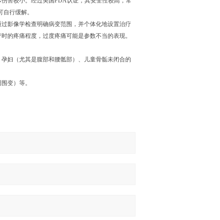
伤害较小。经过美国FDA认证，其安全性较高，常
可自行缓解。
通过影像学检查明确病变范围，并个体化地设置治疗
疗时的疼痛程度，过度疼痛可能是参数不当的表现。
、孕妇（尤其是腹部和腰骶部）、儿童骨骺未闭合的
周围变）等。