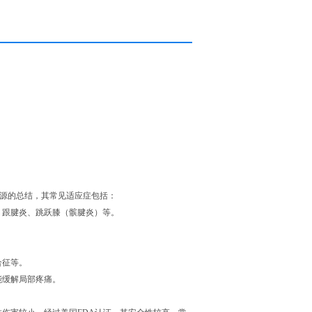
来源的总结，其常见适应症包括：
、跟腱炎、跳跃膝（髌腱炎）等。
合征等。
能缓解局部疼痛。