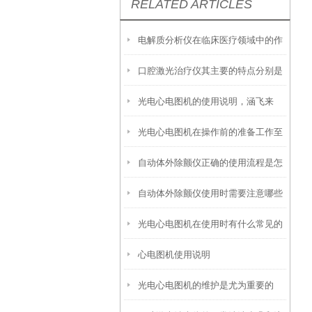
RELATED ARTICLES
电解质分析仪在临床医疗领域中的作
口腔激光治疗仪其主要的特点分别是
用
光电心电图机的使用说明，涵飞来
什么
光电心电图机在操作前的准备工作至
谈！
自动体外除颤仪正确的使用流程是怎
关重要
自动体外除颤仪使用时需要注意哪些
样的
光电心电图机在使用时有什么常见的
事项呢？
心电图机使用说明
问题呢？
光电心电图机的维护是尤为重要的