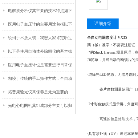
电解质分析仪其主要的技术特点如下
事项如下
详细介绍
医用电子血压计的主要用途包括以下
说到手术放大镜，我想大家肯定听过
全自动电脑焦度计 VX35
几个方面
药（械）准字：不需要注册证
以下是使用自动体外除颤仪的基本操
那它是如何使用的呢？
·*的Shack Hartma
加简单，并可自动判断镜片的
医用电子血压计也是需要进行日常保
作方法
·纯绿光LED光源，无需考虑
相较于传统的手工操作方式，全自动
养的
·镜片度数测量范围广（±25
拓普康验光仪其保养是尤为重要的
凝血测试仪具有以下优势
·7寸彩色触摸式显示屏，角度
光电心电图机其组成部分主要可以归
·高速的信息处理技术，可通过
纳为以下三大核心模块
·具有紫外线（UV）透过率测