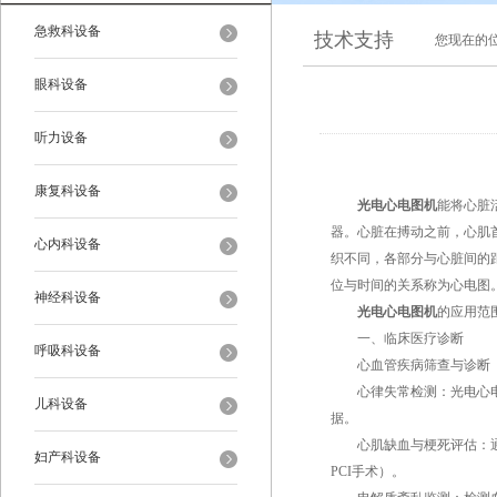
急救科设备
技术支持
您现在的
眼科设备
听力设备
康复科设备
光电心电图机
能将心脏
器。心脏在搏动之前，心肌
心内科设备
织不同，各部分与心脏间的
位与时间的关系称为心电图
神经科设备
光电心电图机
的应用范
一、临床医疗诊断
呼吸科设备
心血管疾病筛查与诊断
心律失常检测：光电心电图
儿科设备
据。
心肌缺血与梗死评估：通过
妇产科设备
PCI手术）。