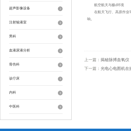
航空航天与极d环境
超声影像设备
在航天飞行、高原作业等特
响。
注射输液室
男科
血液尿液分析
上一篇：
揭秘脉搏血氧仪
骨伤科
下一篇：
光电心电图机在
诊疗床
内科
中医科