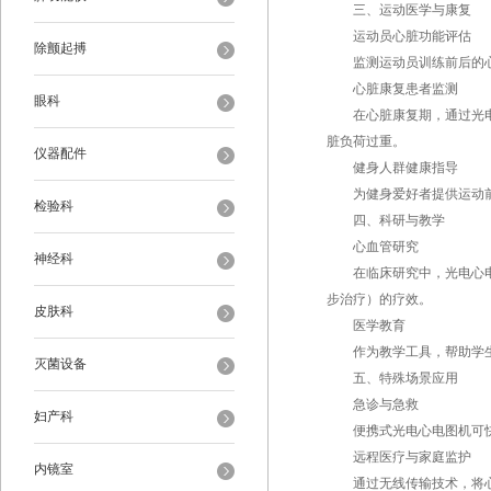
三、运动医学与康复
运动员心脏功能评估
除颤起搏
监测运动员训练前后的心
心脏康复患者监测
眼科
在心脏康复期，通过光电心
脏负荷过重。
仪器配件
健身人群健康指导
为健身爱好者提供运动前
检验科
四、科研与教学
心血管研究
神经科
在临床研究中，光电心电图
步治疗）的疗效。
皮肤科
医学教育
作为教学工具，帮助学生
灭菌设备
五、特殊场景应用
急诊与急救
妇产科
便携式光电心电图机可快速
远程医疗与家庭监护
内镜室
通过无线传输技术，将心电