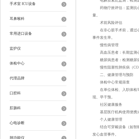
电解质紊乱监测：检测血钾
手术室 ICU设备
药物疗效评估：监测抗心律
量。
耳鼻喉科
术前风险评估
在非心脏手术前，通过心电
常用进口设备
事件发生率。
慢性病管理
监护仪
高血压患者：长期监测心
糖尿病患者：检测糖尿病自
体检中心
慢性阻塞性肺疾病（COP
二、健康管理与预防
代理品牌
体检中心常规筛查
在单位体检、入职体检等场
口腔科
现、早干预。
社区健康服务
肛肠科
基层医疗机构使用便携式光
个人健康管理
心电诊断
结合可穿戴设备（如智能手
发心血管事件。
肺功能仪