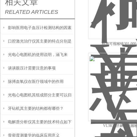
相关文章
RELATED ARTICLES
影响医用电子血压计检测结构的因素
口腔激光治疗仪其主要的特点分别是
有哪些？
柯惠可视喉镜301-000-
光电心电图机的使用说明，涵飞来
什么
谈谈眼压计需要注意的事项
谈！
脉搏血氧仪在医疗领域中的作用
光电心电图机其组成部分主要可以归
牙钻机其主要的结构都有哪些？
纳为以下三大核心模块
电解质分析仪其主要的技术特点如下
VL3R宏济麻醉视频
骨密度测量学的临床应用意义