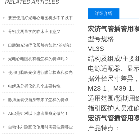
RELATED ARTICLES
详细介绍
要想使用好光电心电图机少不了以下
宏济气管插管用喉
骨密度测量学的临床应用意义
步骤
型号规格
口腔激光治疗仪居然有如此*的功能
VL3S
结构及组成/主要
光电心电图机有着怎样的特点呢？
电源适配器、显
使用电脑验光仪进行眼部检查和验光
据外径尺寸差异，操
电解质分析仪的几个主要特性
时，需要注意以下事项
M28-1、M39-
适用范围/预期用
脉搏血氧仪自身带来了怎样的特点
指引医护人员准
AED是针对以下患者量身定做的！
呢？
宏济气管插管用喉
产品特点：
自动体外除颤仪使用时需要注意哪些