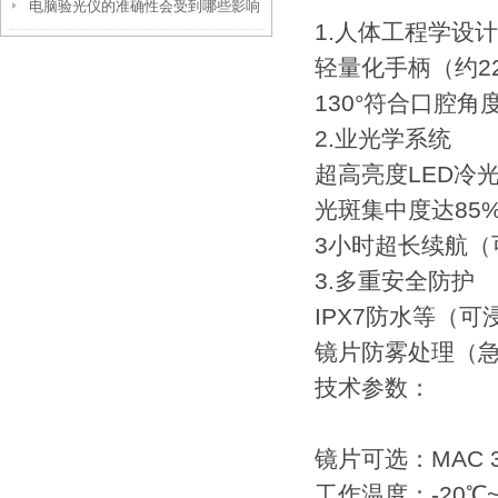
电脑验光仪的准确性会受到哪些影响
事项呢？
1.人体工程学设计
呢？
轻量化手柄（约22
130°符合口腔
2.业光学系统
超高亮度LED冷光
光斑集中度达85
3小时超长续航（
3.多重安全防护
IPX7防水等（可
镜片防雾处理（急
技术参数：
镜片可选：MAC 3#/
工作温度：-20℃~