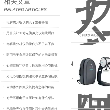
相关文章
RELATED ARTICLES
电解质分析仪的几个主要特性
是什么让你对电脑验光仪如此看好
万利便携式心肺复苏机PI
电解质分析仪的操作少不了以下步
呢？
医用电子血压计其保存的方法是很有
骤！
心脏健康守护者：探索医用心电图机
讲究的
光电心电图机的注意事项主要包括以
的神奇原理
自动体外除颤仪其拥有怎样的功能
下几个方面
对于医用电子血压计你有什么想法
呢？
安保心肺复苏机E6
电脑验光仪在使用过程中会遇到怎样
呢？