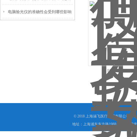
电脑验光仪的准确性会受到哪些影响
的问题呢？
呢？
E6安保心肺复苏机
© 2018 上海涵飞医疗器械有限公司(www.s
地址：上海浦东东方路1988号905 技术