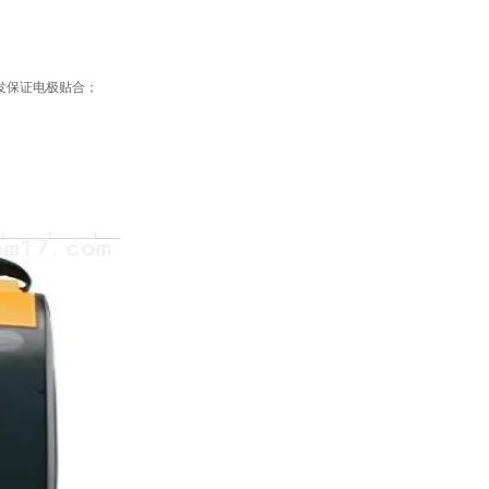
发保证电极贴合；