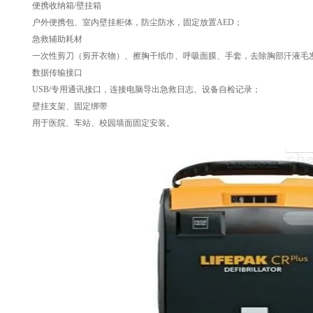
便携收纳箱/壁挂箱
户外便携包、室内壁挂柜体，防尘防水，固定放置AED；
急救辅助耗材
一次性剪刀（剪开衣物）、擦胸干纸巾、呼吸面膜、手套，去除胸部汗液毛
数据传输接口
USB/专用通讯接口，连接电脑导出急救日志、设备自检记录；
壁挂支架、固定绑带
用于医院、车站、校园墙面固定安装。