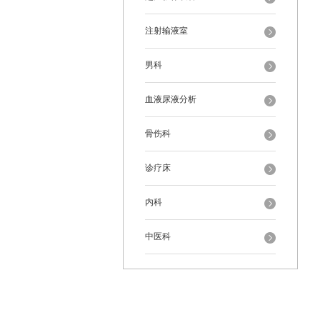
注射输液室
男科
血液尿液分析
骨伤科
诊疗床
内科
中医科