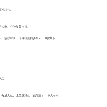
缓冲结构。
示放电、心肺复苏指引。
、急救时长；部分机型同步显示CPR按压反
状态。
分成人款、儿童衰减款（低能量），单人单次