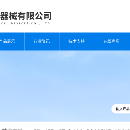
产品展示
行业资讯
技术支持
在线商店