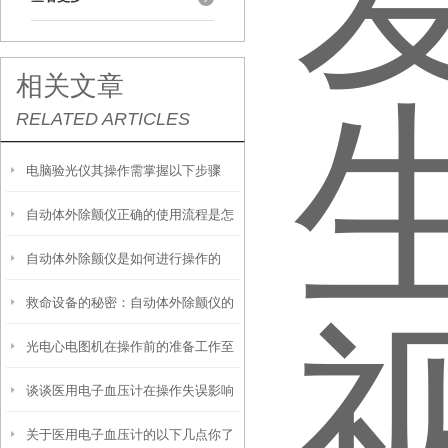
相关文章
RELATED ARTICLES
电脑验光仪其操作需掌握以下步骤
自动体外除颤仪正确的使用流程是怎
自动体外除颤仪是如何进行操作的
样的
救命设备的秘密：自动体外除颤仪的
呢？
光电心电图机在操作前的准备工作至
组成，远比你想的更精密
谈谈医用电子血压计在操作失误影响
关重要
关于医用电子血压计的以下几点你了
测量结果