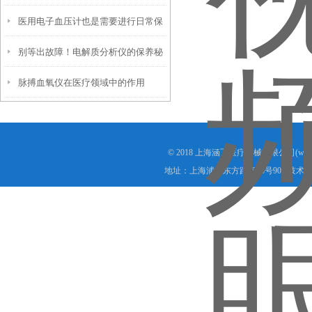
医用电子血压计也是需要进行日常保
解吗？
别等出故障！电解质分析仪的保养秘
养的
脉搏血氧仪在医疗领域中的作用
诀，早掌握少踩坑
© 2018 上海涵飞医疗器械有限公司(www.s
地址：上海浦东东方路1988号905 技术