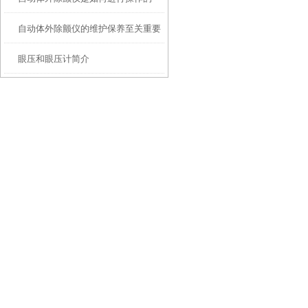
自动体外除颤仪的维护保养至关重要
呢？
眼压和眼压计简介