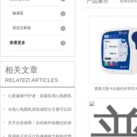
产品展示
您现在的位
输液泵
高压注射器
查看更多
相关文章
RELATED ARTICLES
费森尤斯卡比肠内营养泵Am
心脏健康守护者：探索医用心电图机
光电心电图机其组成部分主要可以归
的神奇原理
关乎生命保障！自动体外除颤仪的保
纳为以下三大核心模块
医用电子血压计自身拥有怎样的优势
养秘诀，现在知道还不晚