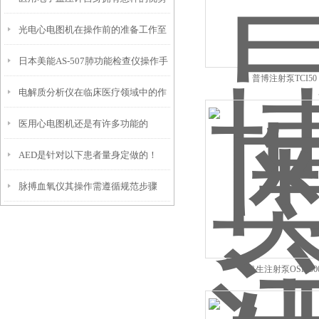
光电心电图机在操作前的准备工作至
呢？
日本美能AS-507肺功能检查仪操作手
关重要
普博注射泵TCI50
电解质分析仪在临床医疗领域中的作
册
医用心电图机还是有许多功能的
用
AED是针对以下患者量身定做的！
脉搏血氧仪其操作需遵循规范步骤
奥生注射泵OSP-50