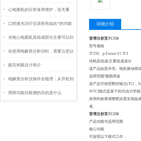
心电图机的日常保养维护，至关重
呢？
口腔激光治疗仪居然有如此*的功能
要！
详细介绍
光电心电图机其组成部分主要可以归
普博注射泵TCI50
型号规格
在使用电解质分析仪时，需要注意以
纳为以下三大核心模块
TCI50、p-Fusion S1 TCI
结构及组成/主要组成成分
眼压和眼压计简介
下几个重要的事项
该产品由泵外壳、电机驱动模
适用范围/预期用途
电解质分析仪操作全梳理：从开机到
该产品可按照靶控输注(TCI，Ta
中TCI模式是基于药代动力学
用肺功能仪检测的目的是什么
出结果，每一步都藏着关键细节
床用药效果调整靶浓度实现临床
者。
普博注射泵TCI50
产品功能与适用范围
核心功能
可按照以下模式工作：