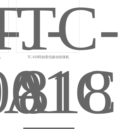
机
TC-818同创君信振动排痰机