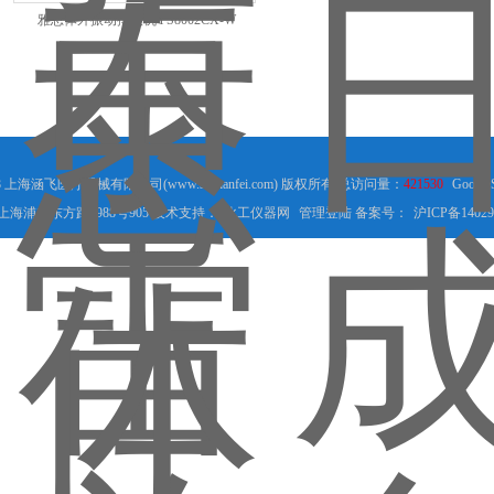
雅思体外振动排痰机YS8002CX-W
18 上海涵飞医疗器械有限公司(www.sh-hanfei.com) 版权所有 总访问量：
421530
Google
海浦东东方路1988号905 技术支持：
化工仪器网
管理登陆
备案号：
沪ICP备14029