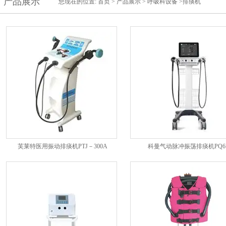
产品展示
您现在的位置:
首页
>
产品展示
>
呼吸科设备
>排痰机
芙莱特医用振动排痰机PTJ－300A
科曼气动脉冲振荡排痰机PQ6