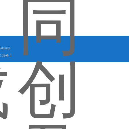
Sitemap
158号-4