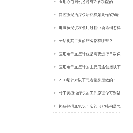
医用心电图机还是有许多功能的
骤！
口腔激光治疗仪居然有如此*的功能
电脑验光仪在使用过程中会遇到怎样
牙钻机其主要的结构都有哪些？
的问题呢？
医用电子血压计也是需要进行日常保
医用电子血压计的主要用途包括以下
养的
AED是针对以下患者量身定做的！
几个方面
对于黄疸治疗仪的工作原理你可别错
揭秘脉搏血氧仪：它的内部结构是怎
过了！
样工作的？