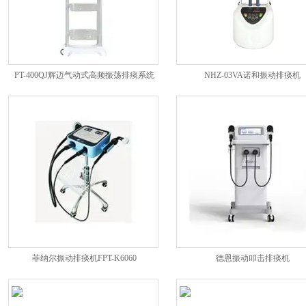
PT-400QJ辉迈气动式高频振荡排痰系统
NHZ-03VA诺和振动排痰机
菲纳尔振动排痰机FPT-K6060
德恩振动叩击排痰机