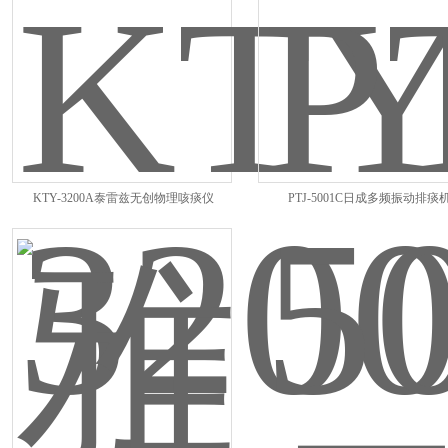
KTY-3200A泰雷兹无创物理咳痰仪
PTJ-5001C日成多频振动排痰