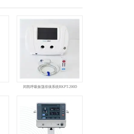
闰凯呼吸振荡排痰系统RKPT-200D