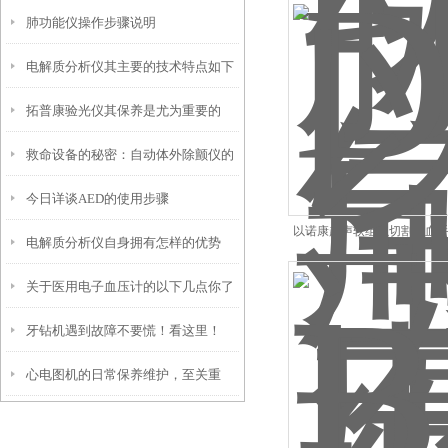
肺功能仪操作步骤说明
那它是如何使用的呢？
电解质分析仪其主要的技术特点如下
拓普康验光仪其保养是尤为重要的
救命设备的秘密：自动体外除颤仪的
今日详谈AED的使用步骤
组成，远比你想的更精密
以诺康超声软组织切割止血手
电解质分析仪自身拥有怎样的优势
关于医用电子血压计的以下几点你了
呢？
牙钻机遇到故障不要慌！看这里！
解吗？
心电图机的日常保养维护，至关重
要！