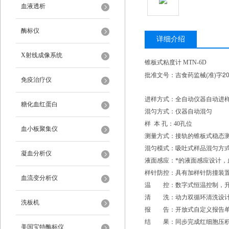
血液透析
酶标仪
详细介绍
X射线成像系统
锥板式粘度计 MTN-6D
批准文号：吉食药监械(准)字201
免疫治疗仪
进样方式：全自动仪器自动进
糖化血红蛋白
混匀方式：仪器自动混匀
样 本 孔：40孔位
血小板聚集仪
测量方式：接轨的锥板式稳态
混匀模式：吸吐式样品混匀方
凝血分析仪
液面感应：*的液面感应设计，
样针防控：具有加样针防撞装
血流变分析仪
温 控：数字式恒温控制，升
清 洗：动力双循环清洗设计
洗板机
报 告：开放式自定义报告单
结 果：同步完成红细胞压积
美国宝特酶标仪