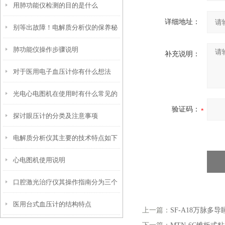
用肺功能仪检测的目的是什么
详细地址：
别等出故障！电解质分析仪的保养秘
肺功能仪操作步骤说明
诀，早掌握少踩坑
补充说明：
对于医用电子血压计你有什么想法
光电心电图机在使用时有什么常见的
呢？
验证码：
探讨眼压计的分类及注意事项
问题呢？
电解质分析仪其主要的技术特点如下
心电图机使用说明
口腔激光治疗仪其操作指南分为三个
医用台式血压计的结构特点
阶段
上一篇：
SF-A18万脉多