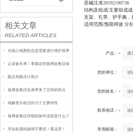
苏械注准20192190736
结构及组成/主要组成
支架、扎带、护手腕，
相关文章
适用范围/预期用途 
RELATED ARTICLES
光电心电图机也是需要进行维护保养
产品：
让设备长寿！掌握这些脉搏血氧仪保
的
您的单位：
眼压和眼压计简介
养技巧
脉搏血氧仪自身带来了怎样的特点
您的姓名：
电解质分析仪的几个主要特性
呢？
联系电话：
脉搏血氧仪详细的操作流程是什么？
牙钻机遇到故障不要慌！看这里！
常用邮箱：