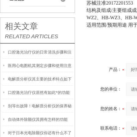
苏械注准20172201553
结构及组成/主要组成成
WZ2、HB-WZ3、HB
相关文章
适用范围/预期用途 用
RELATED ARTICLES
口腔激光治疗仪的日常清洗步骤和注
医用心电图机其测定步骤和使用注意
意事项
产品：
电解质分析仪其主要的技术特点如下
事项如下
您的单位：
口腔激光治疗仪居然有如此*的功能
别等出故障！电解质分析仪的保养秘
您的姓名：
自动体外除颤仪其拥有怎样的功能
诀，早掌握少踩坑
联系电话：
对于日本光电除颤仪你还有什么不了
呢？