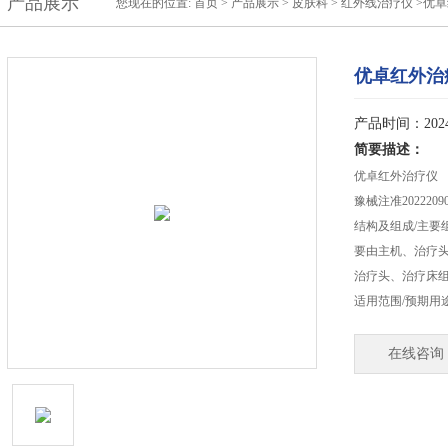
产品展示
您现在的位置:
首页
>
产品展示
>
皮肤科
>
红外线治疗仪
>优
优卓红外治
产品时间：2024-
简要描述：
优卓红外治疗仪
豫械注准20222090
结构及组成/主要组
要由主机、治疗头
治疗头、治疗床
适用范围/预期用
在线咨询