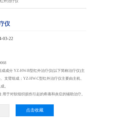
卓红外治疗仪
疗仪
03-22
068
成成分 YZ-HW-B型红外治疗仪(以下简称治疗仪)主
、支臂组成；YZ-HW-C型红外治疗仪主要由主机、
组成。
途 用于对软组织损伤引起的疼痛和炎症的辅助治疗。
点击收藏