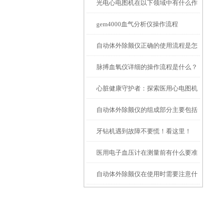
光电心电图机在以下领域中有什么作
gem4000血气分析仪操作流程
用？
自动体外除颤仪正确的使用流程是怎
脉搏血氧仪详细的操作流程是什么？
样的
心脏健康守护者：探索医用心电图机
自动体外除颤仪的组成部分主要包括
的神奇原理
牙钻机遇到故障不要慌！看这里！
以下几方面
医用电子血压计在测量前有什么要准
自动体外除颤仪在使用时需要注意什
备的呢？
么事项？