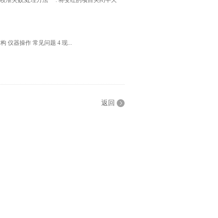
示校准失败,处理方法 一: 将变红的项目关闭半天
结构 仪器操作 常见问题 4 现...
返回