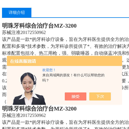
详细介绍
明珠牙科综合治疗台
MZ-3200
苏械注准20172550962
该产品是一款*的牙科诊疗设备，旨在为牙科医生提供全方的
配置和多项*技术参数，为牙科诊所提供了*、有效的治疗解决
标准配置包括冷、热三用枪，强、弱吸唾器，自动痰盂冲洗和恒
观片灯，LED感应口腔灯，固定陶瓷痰盂以及标准脚控开关。
需求，为医生提供了有效、便捷的工作环境，并为患者带来更
欢迎您！
在技术参数方面，该治疗台的电源电压为220V50Hz，气源气压为0.5-0
来自局域网的朋友！有什么可以帮助您的
吗？
0.2-0.4Mpa/2.0-4.0bar，能够满足多种不同牙科治疗设备
该产品凭借其丰富的标准配置和*的技术参数，旨在为牙科诊所
而提升了医生的诊疗效率，改善了患者的就诊体验。
（本文由AI与我司小编共同创作）
明珠牙科综合治疗台
MZ-3200
苏械注准20172550962
该产品是一款*的牙科诊疗设备，旨在为牙科医生提供全方的