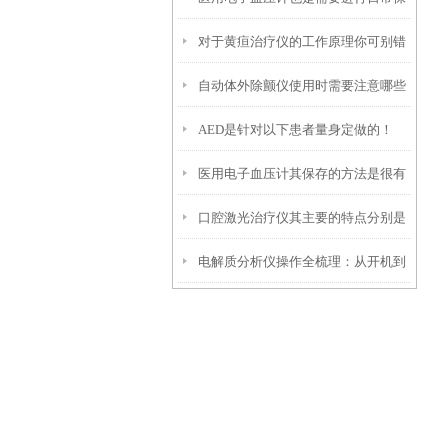
对于黄疸治疗仪的工作原理你可别错
养的
自动体外除颤仪使用时需要注意哪些
过了！
AED是针对以下患者量身定做的！
事项呢？
医用电子血压计其保存的方法是很有
口腔激光治疗仪其主要的特点分别是
讲究的
电解质分析仪操作全梳理：从开机到
什么
出结果，每一步都藏着关键细节