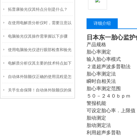
拓普康验光仪其特点分别是什么？
意事项
在使用电解质分析仪时，需要注意以
详细介绍
电脑验光仪其操作需掌握以下步骤
日本东一胎心监护
下几个重要的事项
产品规格
使用电脑验光仪进行眼部检查和验光
胎心率测定
输入胎心率模式
电解质分析仪其主要的技术特点如下
时，需要注意以下事项
２道超声波多普勒法
胎心率测定法
自动体外除颤仪正确的使用流程是怎
瞬时自相关法
胎心率测定范围
关乎生命保障！自动体外除颤仪的保
样的
５０－２４０ｂｐｍ
警报机能
养秘诀，现在知道还不晚
可设定胎心率．上限值
胎动测定
胎动测定法
利用超声多普勒