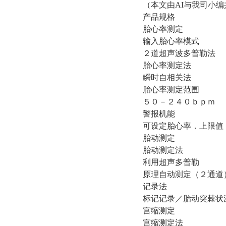
（本文由AI与我司小
产品规格
胎心率测定
输入胎心率模式
２道超声波多普勒法
胎心率测定法
瞬时自相关法
胎心率测定范围
５０－２４０ｂｐｍ
警报机能
可设定胎心率．上限值
胎动测定
胎动测定法
利用超声多普勒
原理自动测定（２通道
记录法
标记记录／胎动突棘状
宫缩测定
宫缩测定法