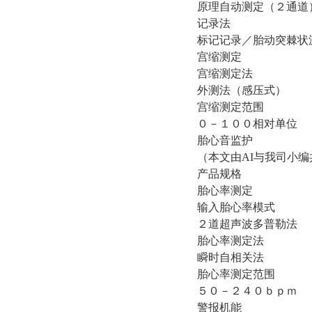
原理自动测定（２通道
记录法
标记记录／胎动突棘状
宫缩测定
宫缩测定法
外测法（感压式）
宫缩测定范围
０－１００相对单位
胎心音监护
（本文由AI与我司小
产品规格
胎心率测定
输入胎心率模式
２道超声波多普勒法
胎心率测定法
瞬时自相关法
胎心率测定范围
５０－２４０ｂｐｍ
警报机能