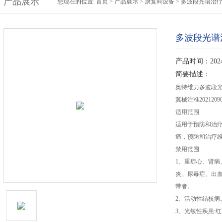
产品展示
您现在的位置:
首页
>
产品展示
>
康复科设备
>
多波段光谱治
多波段光谱
产品时间：2024-
简要描述：
奥特维力多波段光谱
冀械注准20212090
适用范围
适用于预防和治
痛，预防和治疗
禁用范围
1、重症心、肾
炎、尿毒症、出
带者。
2、活动性结核病
3、光敏性疾患: