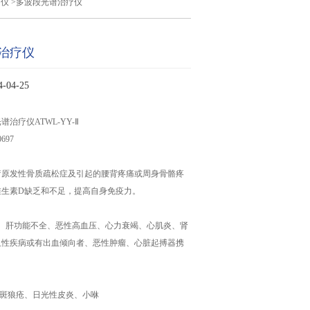
疗仪
>多波段光谱治疗仪
治疗仪
04-25
治疗仪ATWL-YY-Ⅱ
697
疗原发性骨质疏松症及引起的腰背疼痛或周身骨骼疼
维生素D缺乏和不足，提高自身免疫力。
病、肝功能不全、恶性高血压、心力衰竭、心肌炎、肾
血性疾病或有出血倾向者、恶性肿瘤、心脏起搏器携
。
红斑狼疮、日光性皮炎、小咻