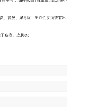
骨骼疼痛，预防和治疗维生素D缺乏和不
肌炎、肾炎、尿毒症、出血性疾病或有出
干皮症、皮肌炎;
用