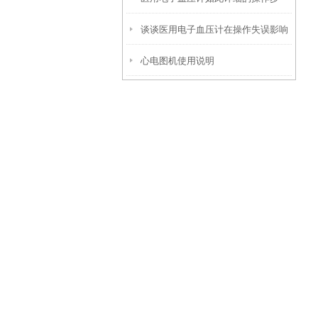
谈谈医用电子血压计在操作失误影响
骤，你知道吗？
心电图机使用说明
测量结果