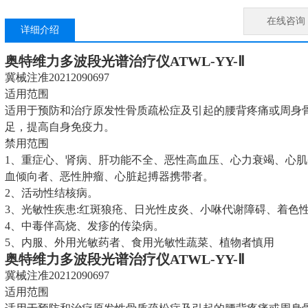
在线咨询
详细介绍
奥特维力
多波段光谱治疗仪
ATWL-YY-Ⅱ
冀械注准20212090697
适用范围
适用于预防和治疗原发性骨质疏松症及引起的腰背疼痛或周身
足，提高自身免疫力。
禁用范围
1、重症心、肾病、肝功能不全、恶性高血压、心力衰竭、心
血倾向者、恶性肿瘤、心脏起搏器携带者。
2、活动性结核病。
3、光敏性疾患:红斑狼疮、日光性皮炎、小咻代谢障碍、着色性
4、中毒伴高烧、发疹的传染病。
5、内服、外用光敏药者、食用光敏性蔬菜、植物者慎用
奥特维力
多波段光谱治疗仪
ATWL-YY-Ⅱ
冀械注准20212090697
适用范围