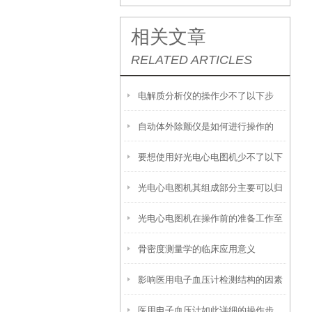
相关文章
RELATED ARTICLES
电解质分析仪的操作少不了以下步
自动体外除颤仪是如何进行操作的
骤！
要想使用好光电心电图机少不了以下
呢？
光电心电图机其组成部分主要可以归
步骤
光电心电图机在操作前的准备工作至
纳为以下三大核心模块
骨密度测量学的临床应用意义
关重要
影响医用电子血压计检测结构的因素
医用电子血压计如此详细的操作步
有哪些？