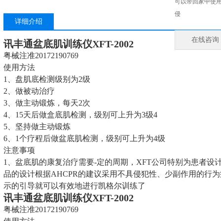
可以带回家中使用
侵
详细介绍
在线咨询
讯丰通盆底肌训练仪
XFT-2002
粤械注准20172190769
使用方法
1、盘肌底检测级别为2级
2、做被动治疗
3、做主动锻炼，每天2次
4、15天后做盒底肌检测，级别可上升为3级4
5、坚持做主动锻炼
6、1个疗程后做盆底肌检测，级别可上升为4级
注意事项
1、盆底肌的康复治疗需要-定的周期，XFT公司特别为患者
品的设计根据AHCPR的建议采用不具侵犯性、少副作用的行
示的引导就可以有效地进行凯格尔训练了
讯丰通盆底肌训练仪
XFT-2002
粤械注准20172190769