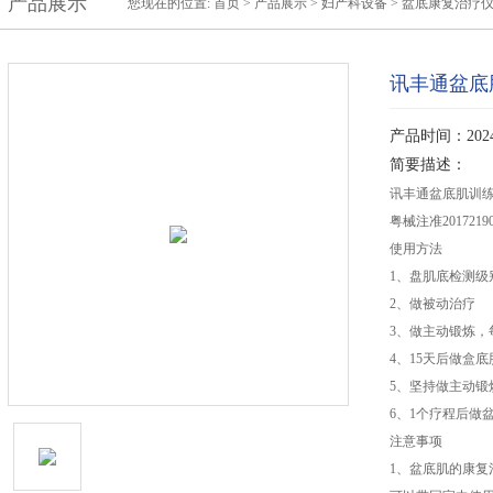
产品展示
您现在的位置:
首页
>
产品展示
>
妇产科设备
>
盆底康复治疗
讯丰通盆底
产品时间：2024-
简要描述：
讯丰通盆底肌训练仪X
粤械注准20172190
使用方法
1、盘肌底检测级
2、做被动治疗
3、做主动锻炼，
4、15天后做盒
5、坚持做主动锻
6、1个疗程后做
注意事项
1、盆底肌的康复