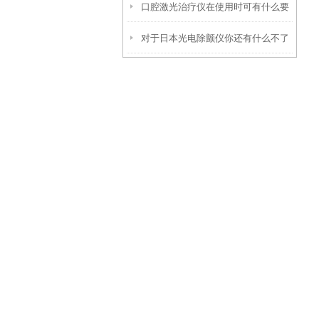
口腔激光治疗仪在使用时可有什么要
养秘诀，现在知道还不晚
对于日本光电除颤仪你还有什么不了
领
解的？