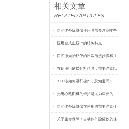
相关文章
RELATED ARTICLES
自动体外除颤仪使用时需要注意哪些
医用台式血压计的结构特点
事项呢？
口腔激光治疗仪的日常清洗步骤和注
在使用电解质分析仪时，需要注意以
意事项
AED该如何进行操作，您知道吗？
下几个重要的事项
光电心电图机的维护是尤为重要的
自动体外除颤仪在使用时需要注意什
关乎生命保障！自动体外除颤仪的保
么事项？