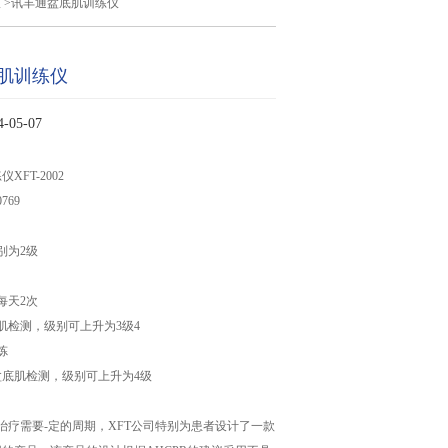
仪
>讯丰通盆底肌训练仪
肌训练仪
05-07
FT-2002
769
别为2级
每天2次
底肌检测，级别可上升为3级4
炼
盆底肌检测，级别可上升为4级
治疗需要-定的周期，XFT公司特别为患者设计了一款