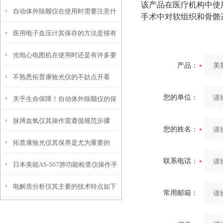
该产品在医疗机构中使
自动体外除颤仪在使用时需要注意什
谈！
手术中对软组织和骨骼
医用电子血压计其保存的方法是很有
么事项？
光电心电图机在使用时还是有许多要
讲究的
产品：
不熟悉拓普康验光仪的不妨点开看
领的
您的单位：
关乎生命保障！自动体外除颤仪的保
看！
脉搏血氧仪其操作需遵循规范步骤
养秘诀，现在知道还不晚
您的姓名：
拓普康验光仪其保养是尤为重要的
联系电话：
日本美能AS-507肺功能检查仪操作手
电解质分析仪其主要的技术特点如下
册
常用邮箱：