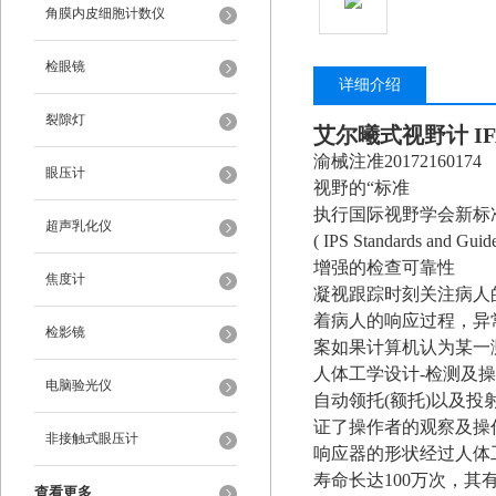
角膜内皮细胞计数仪
检眼镜
详细介绍
裂隙灯
艾尔曦式视野计
I
渝械注准20172160174
眼压计
视野的“标准
执行国际视野学会新标准
超声乳化仪
( IPS Standards a
增强的检查可靠性
焦度计
凝视跟踪时刻关注病人
着病人的响应过程，异
检影镜
案如果计算机认为某一
人体工学设计-检测及
电脑验光仪
自动领托(额托)以及
证了操作者的观察及操
非接触式眼压计
响应器的形状经过人体工
寿命长达100万次，其
查看更多