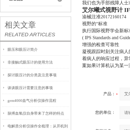
我们也为手部残障人士
艾尔曦式视野计
I
渝械注准20172160174
相关文章
视野的“标准
执行国际视野学会新标准
RELATED ARTICLES
( IPS Standards a
增强的检查可靠性
眼压和眼压计简介
凝视跟踪时刻关注病人
着病人的响应过程，异
非接触式眼压计的使用方法
案如果计算机认为某一
探讨眼压计的分类及注意事项
谈谈眼压计需要注意的事项
产品：
gem4000血气分析仪操作流程
您的单位：
脉搏血氧仪自身带来了怎样的特点
电解质分析仪操作全梳理：从开机到
呢？