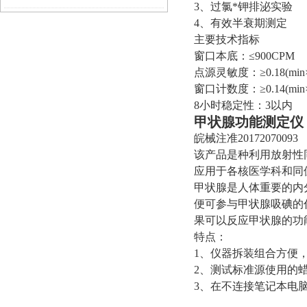
3、过氯*钾排泌实验
4、有效半衰期测定
主要技术指标
窗口本底：≤900CPM
点源灵敏度：≥0.18(min×
窗口计数度：≥0.14(min×
8小时稳定性：3以内
甲状腺功能测定仪 M
皖械注准20172070093
该产品是种利用放射性
应用于各核医学科和同
甲状腺是人体重要的内
便可参与甲状腺吸碘的
果可以反应甲状腺的功
特点：
1、仪器拆装组合方便
2、测试标准源使用的
3、在不连接笔记本电