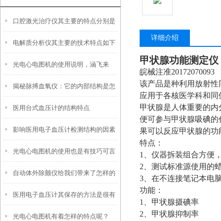
口腔激光治疗仪其主要的特点分别是
详细介绍
电解质分析仪其主要的技术特点如下
什么
甲状腺功能测定仪 M
光电心电图机的使用说明，涵飞来
皖械注准20172070093
该产品是种利用放射性
揭秘脉搏血氧仪：它的内部结构是怎
谈！
应用于各核医学科和同
甲状腺是人体重要的内
医用台式血压计的结构特点
样工作的？
便可参与甲状腺吸碘的
影响医用电子血压计检测结构的因素
果可以反应甲状腺的功
特点：
光电心电图机的使用也是有技巧可言
有哪些？
1、仪器拆装组合方便
2、测试标准源使用的
自动体外除颤仪给我们带来了怎样的
的！
3、在不连接笔记本电
功能：
医用电子血压计其保存的方法是很有
特点呢？
1、甲状腺摄碘率
2、甲状腺抑制率
光电心电图机有着怎样的特点呢？
讲究的