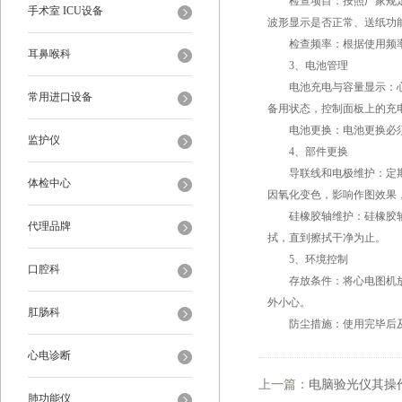
检查项目：按照厂家规定进
手术室 ICU设备
波形显示是否正常、送纸功
检查频率：根据使用频率
耳鼻喉科
3、电池管理
电池充电与容量显示：心电
常用进口设备
备用状态，控制面板上的充
电池更换：电池更换必须
监护仪
4、部件更换
导联线和电极维护：定期检
体检中心
因氧化变色，影响作图效果
硅橡胶轴维护：硅橡胶轴应
代理品牌
拭，直到擦拭干净为止。
5、环境控制
口腔科
存放条件：将心电图机放置
外小心。
肛肠科
防尘措施：使用完毕后及
心电诊断
上一篇：
电脑验光仪其操
肺功能仪