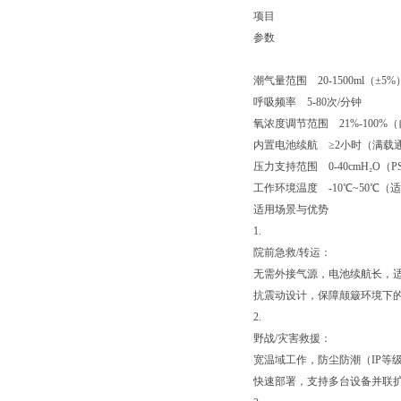
项目
参数
潮气量范围 20-1500ml（±5
呼吸频率 5-80次/分钟
氧浓度调节范围 21%-100
内置电池续航 ≥2小时（满
压力支持范围 0-40cmH₂O
工作环境温度 -10℃~50℃
适用场景与优势
1.
院前急救/转运：
无需外接气源，电池续航长，
抗震动设计，保障颠簸环境下
2.
野战/灾害救援：
宽温域工作，防尘防潮（IP等级
快速部署，支持多台设备并联