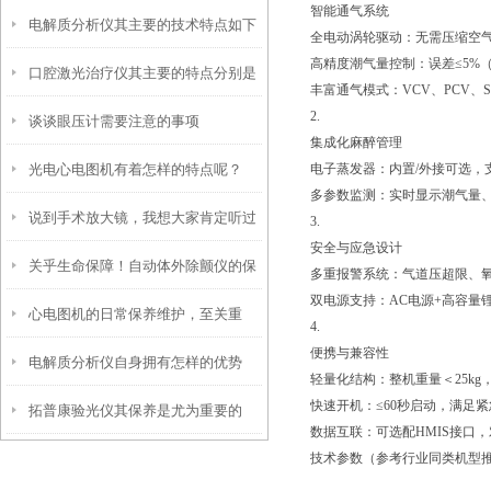
智能通气系统
电解质分析仪其主要的技术特点如下
用？
全电动涡轮驱动：无需压缩空
高精度潮气量控制：误差≤5%（
口腔激光治疗仪其主要的特点分别是
丰富通气模式：VCV、PCV、S
2.
谈谈眼压计需要注意的事项
什么
集成化麻醉管理
光电心电图机有着怎样的特点呢？
电子蒸发器：内置/外接可选，
多参数监测：实时显示潮气量、
说到手术放大镜，我想大家肯定听过
3.
安全与应急设计
关乎生命保障！自动体外除颤仪的保
那它是如何使用的呢？
多重报警系统：气道压超限、
双电源支持：AC电源+高容量
心电图机的日常保养维护，至关重
养秘诀，现在知道还不晚
4.
便携与兼容性
电解质分析仪自身拥有怎样的优势
要！
轻量化结构：整机重量＜25k
快速开机：≤60秒启动，满足
拓普康验光仪其保养是尤为重要的
呢？
数据互联：可选配HMIS接口，对
技术参数（参考行业同类机型