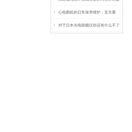
心电图机的日常保养维护，至关重
什么
对于日本光电除颤仪你还有什么不了
要！
解的？