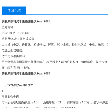
详细介绍
安视康眼科光学生物测量仪Swan 600P
型号规格
Swan 600P、Swan 600
结构及组成/主要组成成分
由主机（电源、连接线、相机镜头、屏幕、PC小主机、控制电路板、电机、光源、
电源适配器组成。
适用范围/预期用途
用于测量具有固视能力并且年龄在3岁及以上人群的眼轴长度、角膜厚度、前房深度
离、瞳孔直径8个参数。
安视康眼科光学生物测量仪Swan 600P
一、技术参数与测量能力
1.
测量参数全面
可一次性获取眼轴长度（AL）、角膜厚度（CT）、前房深度（ACD）、晶状体厚度（