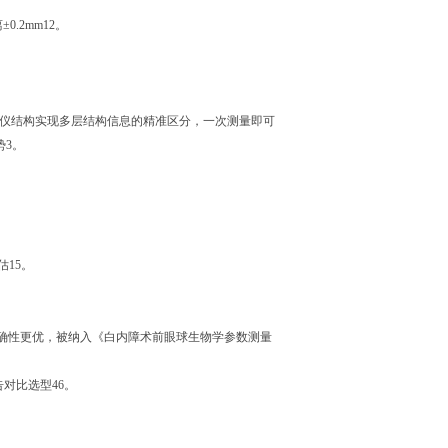
.2mm12。
涉仪结构实现多层结构信息的精准区分，一次测量即可
势3。
15。
准确性更优，被纳入《白内障术前眼球生物学参数测量
4报告对比选型46。