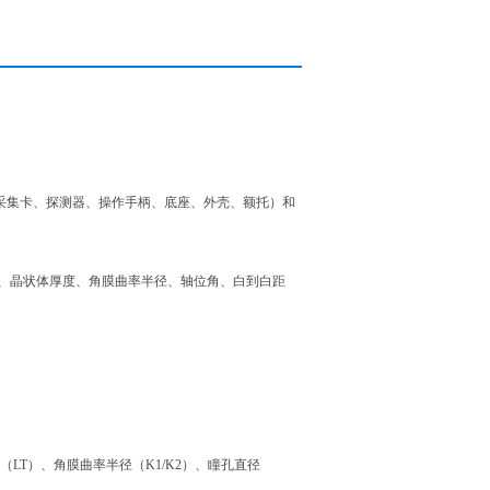
采集卡、探测器、操作手柄、底座、外壳、额托）和
、晶状体厚度、角膜曲率半径、轴位角、白到白距
LT）、角膜曲率半径（K1/K2）、瞳孔直径