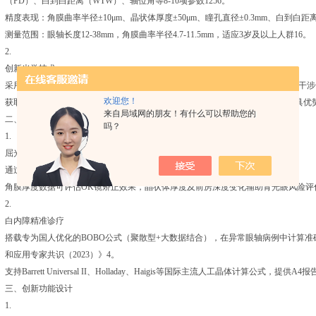
（PD）、白到白距离（WTW）、轴位角等8-10项参数1256。
精度表现：角膜曲率半径±10μm、晶状体厚度±50μm、瞳孔直径±0.3mm、白到白距离±0
测量范围：眼轴长度12-38mm，角膜曲率半径4.7-11.5mm，适应3岁及以上人群16。
2.
创新光学技术
采用新一代低相干光学反射（OLCR）技术，结合远心光学系统，通过迈克尔逊干
欢迎您！
获取前后节多项参数34。相比传统PCI技术，OLCR在分辨率和数据全面性上更具优
来自局域网的朋友！有什么可以帮助您的
二、临床应用场景
吗？
1.
屈光分析与近视防控
通过轴率比预测近视风险，区分轴性近视与曲率性近视，辅助诊断假性近视16。
角膜厚度数据可评估OK镜矫正效果，晶状体厚度及前房深度变化辅助青光眼风险评估
2.
白内障精准诊疗
搭载专为国人优化的BOBO公式（聚散型+大数据结合），在异常眼轴病例中计算
和应用专家共识（2023）》4。
支持Barrett Universal II、Holladay、Haigis等国际主流人工晶体计算公式，提供A
三、创新功能设计
1.