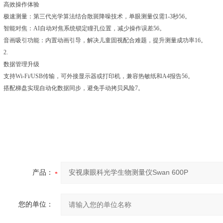
高效操作体验
极速测量：第三代光学算法结合散斑降噪技术，单眼测量仅需1-3秒56。
智能对焦：AI自动对焦系统锁定瞳孔位置，减少操作误差56。
音画吸引功能：内置动画引导，解决儿童固视配合难题，提升测量成功率16。
2.
数据管理升级
支持Wi-Fi/USB传输，可外接显示器或打印机，兼容热敏纸和A4报告56。
搭配梯盘实现自动化数据同步，避免手动拷贝风险7。
产品：
您的单位：