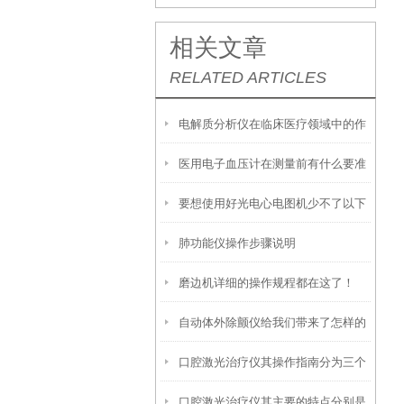
相关文章
RELATED ARTICLES
电解质分析仪在临床医疗领域中的作
医用电子血压计在测量前有什么要准
用
要想使用好光电心电图机少不了以下
备的呢？
肺功能仪操作步骤说明
步骤
磨边机详细的操作规程都在这了！
自动体外除颤仪给我们带来了怎样的
口腔激光治疗仪其操作指南分为三个
特点呢？
口腔激光治疗仪其主要的特点分别是
阶段