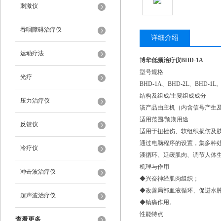
刺激仪
吞咽障碍治疗仪
详细介绍
运动疗法
博华低频治疗仪BHD-1A
型号规格
光疗
BHD-1A、BHD-2L、BHD-1L
结构及组成/主要组成成分
压力治疗仪
该产品由主机（内含信号产生
适用范围/预期用途
反馈仪
适用于扭挫伤、软组织损伤及
通过电脑程序的设置，集多种
冷疗仪
液循环、延缓肌肉、调节人体
机理与作用
冲击波治疗仪
◆兴奋神经肌肉组织；
◆改善局部血液循环、促进水
超声波治疗仪
◆镇痛作用。
性能特点
查看更多