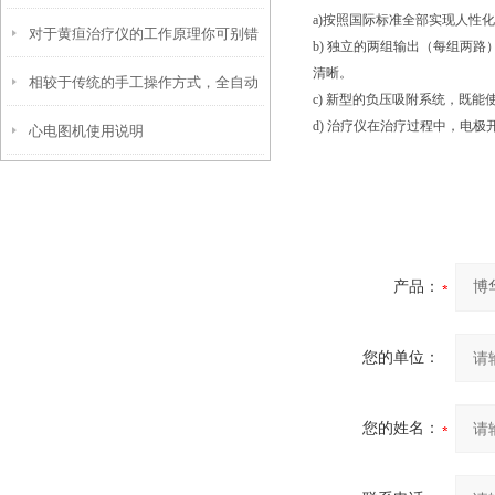
a)按照国际标准全部实现人性
对于黄疸治疗仪的工作原理你可别错
b) 独立的两组输出（每组两
清晰。
相较于传统的手工操作方式，全自动
过了！
c) 新型的负压吸附系统，既
d) 治疗仪在治疗过程中，电
心电图机使用说明
凝血测试仪具有以下优势
产品：
您的单位：
您的姓名：