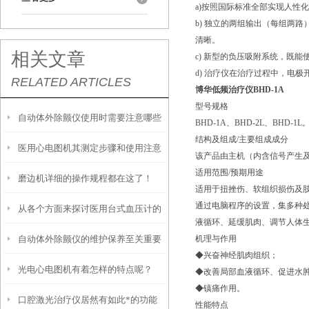
a)按照国际标准全部实现人性
b) 独立的两组输出（每组两
清晰。
相关文章
c) 新型的负压吸附系统，既
d) 治疗仪在治疗过程中，电
RELATED ARTICLES
博华低频治疗仪BHD-1A
型号规格
自动体外除颤仪使用时需要注意哪些
BHD-1A、BHD-2L、BHD-1L
结构及组成/主要组成成分
医用心电图机其测定步骤和使用注意
事项呢？
该产品由主机（内含信号产生
适用范围/预期用途
磨边机详细的操作规程都在这了！
事项如下
适用于扭挫伤、软组织损伤及
通过电脑程序的设置，集多种
从各个方面来探讨医用台式血压计的
液循环、延缓肌肉、调节人体
自动体外除颤仪的维护保养至关重要
机理与作用
特点
◆兴奋神经肌肉组织；
光电心电图机有着怎样的特点呢？
◆改善局部血液循环、促进水
◆镇痛作用。
口腔激光治疗仪居然有如此*的功能
性能特点