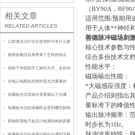
（BY90A，BF9
相关文章
适用范围/预期用
RELATED ARTICLES
用于人体**神经
善德脉冲磁场刺激仪X
口腔激光治疗仪在使用时可有什么要
核心技术参数与
脉搏血氧仪自身带来了怎样的特点
领
综合多份技术文档
性能水平：
相较于传统的手工操作方式，全自动
呢？
磁场输出性能：
光电心电图机的维护是尤为重要的
凝血测试仪具有以下优势
*大磁感应强度：
产品介绍则指出其
电脑验光仪其操作需掌握以下步骤
量标准下的峰值性能。
电脑验光仪的准确性会受到哪些影响
输出脉冲频率：范围0
影响医用电子血压计检测结构的因素
呢？
时步长为1Hz。
脉冲波形特性：脉冲
电脑验光仪在使用过程中会遇到怎样
有哪些？