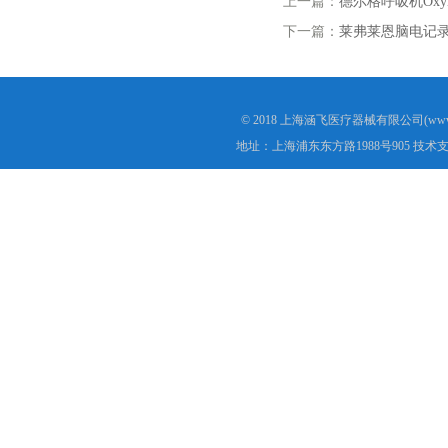
上一篇：
德尔格呼吸机Oxylog
下一篇：
莱弗莱恩脑电记录系统E
© 2018 上海涵飞医疗器械有限公司(www.s
地址：上海浦东东方路1988号905 技术