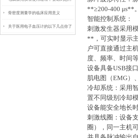
**≥200-400 μs**
骨密度测量学的临床应用意义
的问题呢？
智能控制系统：
关于医用电子血压计的以下几点你了
刺激发生器采用模
**，可实时显示
解吗？
户可直接通过主
度、频率、时间
设备具备USB接
肌电图（EMG）
冷却系统：采用
置不同级别冷却
设备能安全地长
刺激线圈：设备
圈），同一主机
并具备脉冲输出