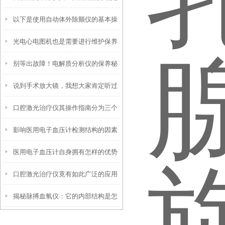
以下是使用自动体外除颤仪的基本操
什么
光电心电图机也是需要进行维护保养
作方法
别等出故障！电解质分析仪的保养秘
的
说到手术放大镜，我想大家肯定听过
诀，早掌握少踩坑
口腔激光治疗仪其操作指南分为三个
那它是如何使用的呢？
影响医用电子血压计检测结构的因素
阶段
医用电子血压计自身拥有怎样的优势
有哪些？
口腔激光治疗仪竟有如此广泛的应用
呢？
揭秘脉搏血氧仪：它的内部结构是怎
领域
样工作的？