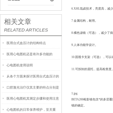
6.XHL氙卤技术，亮度高，减
相关文章
7.金属结构，耐用。
RELATED ARTICLES
8.橘色滤镜（可选），减少了
医用台式血压计的结构特点
9.人体功能学设计。
医用心电图机还是有许多功能的
10.固视卡支架（可选），可以
心电图机使用说明
11.可拆卸的眉托，提高检查度
从各个方面来探讨医用台式血压计的
口腔激光治疗仪其主要的特点分别是
特点
1.jpg
医用心电图机其测定步骤和使用注意
什么
BETA200检影镜包含*的多
镜的确定。
心电图机的日常保养维护，至关重
事项如下