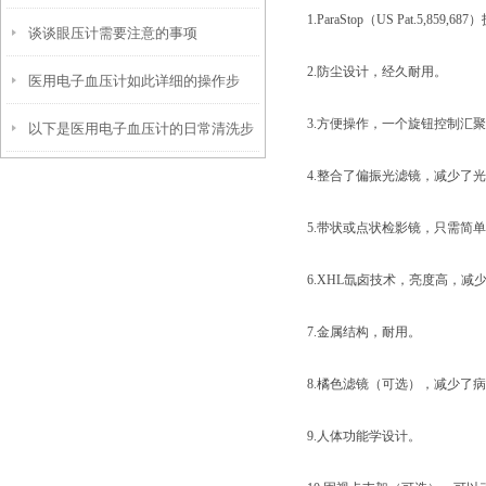
1.ParaStop（US Pat.5,
谈谈眼压计需要注意的事项
要！
2.防尘设计，经久耐用。
医用电子血压计如此详细的操作步
3.方便操作，一个旋钮控制汇
以下是医用电子血压计的日常清洗步
骤，你知道吗？
4.整合了偏振光滤镜，减少了
骤
5.带状或点状检影镜，只需简
6.XHL氙卤技术，亮度高，减
7.金属结构，耐用。
8.橘色滤镜（可选），减少了
9.人体功能学设计。