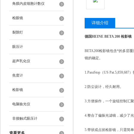
角膜内皮细胞计数仪
检眼镜
详细介绍
裂隙灯
德国HEINE BETA 200 检影镜
眼压计
BETA200检影镜包含*的多
镜的确定。
超声乳化仪
1.ParaStop（US Pat.5,
焦度计
2.防尘设计，经久耐用。
检影镜
3.方便操作，一个旋钮控制汇
电脑验光仪
4.整合了偏振光滤镜，减少了
非接触式眼压计
5.带状或点状检影镜，只需简
查看更多