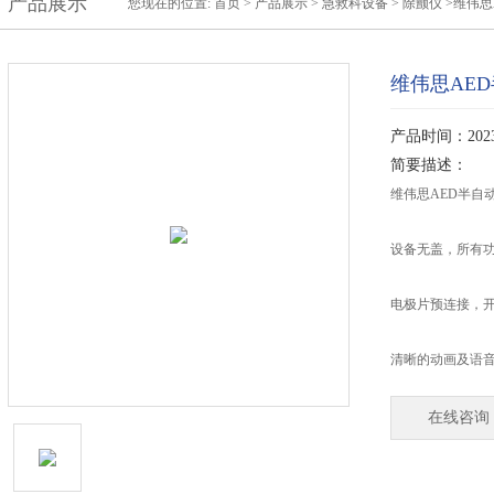
产品展示
您现在的位置:
首页
>
产品展示
>
急救科设备
>
除颤仪
>维伟思A
维伟思AED半
产品时间：2023-
简要描述：
维伟思AED半自动体
设备无盖，所有
电极片预连接，
清晰的动画及语
在线咨询