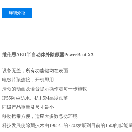
详细介绍
维伟思
AED半自动体外除颤器PowerBeat X3
设备无盖，所有功能键均在表面
电极片预连接，开机即用
清晰的动画及语音提示操作者每一步施救
IP55防尘防水、抗1.5M高度跌落
同级产品重量及尺寸最小
移动携带方便，适应大多数恶劣环境
科技发展使除颤技术由
1965年的720J发展到目前的150J的低能