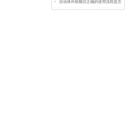
自动体外除颤仪正确的使用流程是怎
呢？
样的