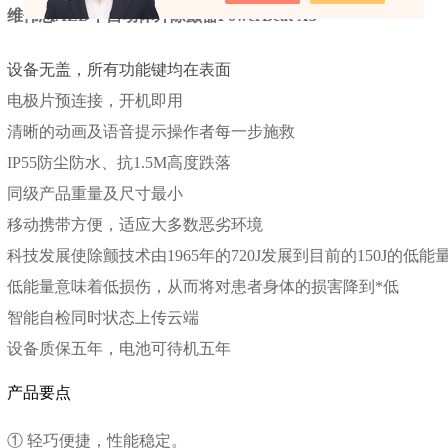
维伟思
AED半自动体外除颤器PowerBeat X3
设备无盖，所有功能键均在表面
电极片预连接，开机即用
清晰的动画及语音提示操作者每一步施救
IP55防尘防水、抗1.5M高度跌落
同级产品重量及尺寸最小
移动携带方便，适应大多数恶劣环境
科技发展使除颤技术由
1965年的720J发展到目前的150J的低能
低能量意味着低损伤，从而将对患者身体的损害降到
*低
智能自检同时状态上传云端
设备质保五年，电池可待机五年
产品要点
① 轻巧便捷，性能稳定。