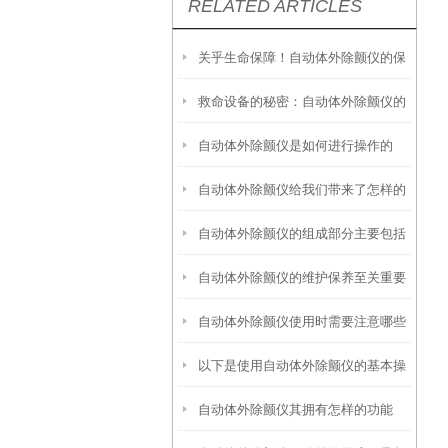
RELATED ARTICLES
关乎生命保障！自动体外除颤仪的保
救命设备的秘密：自动体外除颤仪的
养秘诀，现在知道还不晚
自动体外除颤仪是如何进行操作的
组成，远比你想的更精密
自动体外除颤仪给我们带来了怎样的
呢？
自动体外除颤仪的组成部分主要包括
特点呢？
自动体外除颤仪的维护保养至关重要
以下几方面
自动体外除颤仪使用时需要注意哪些
以下是使用自动体外除颤仪的基本操
事项呢？
自动体外除颤仪其拥有怎样的功能
作方法