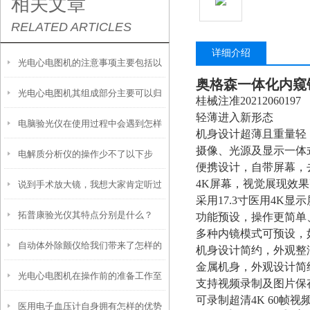
相关文章
RELATED ARTICLES
详细介绍
光电心电图机的注意事项主要包括以
奥格森一体化内窥
光电心电图机其组成部分主要可以归
下几个方面
桂械注准20212060197
轻薄进入新形态
电脑验光仪在使用过程中会遇到怎样
纳为以下三大核心模块
机身设计超薄且重量轻
摄像、光源及显示一体
电解质分析仪的操作少不了以下步
的问题呢？
便携设计，自带屏幕，
4K屏幕，视觉展现效
说到手术放大镜，我想大家肯定听过
骤！
采用17.3寸医用4K
拓普康验光仪其特点分别是什么？
那它是如何使用的呢？
功能预设，操作更简单
多种内镜模式可预设，
自动体外除颤仪给我们带来了怎样的
机身设计简约，外观整
金属机身，外观设计简
光电心电图机在操作前的准备工作至
特点呢？
支持视频录制及图片保
可录制超清4K 60帧
医用电子血压计自身拥有怎样的优势
关重要