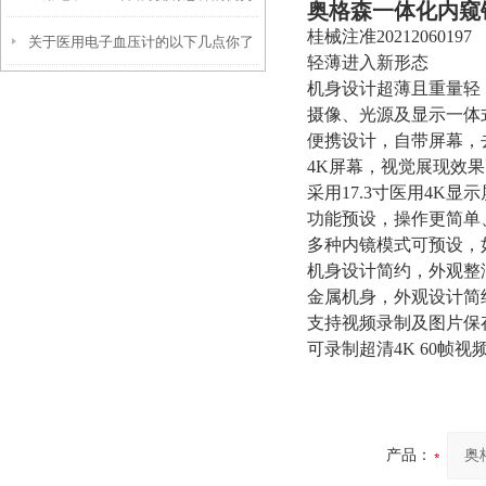
奥格森一体化内窥
桂械注准20212060197
关于医用电子血压计的以下几点你了
呢？
轻薄进入新形态
机身设计超薄且重量轻
解吗？
摄像、光源及显示一体
便携设计，自带屏幕，
4K屏幕，视觉展现效
采用17.3寸医用4K
功能预设，操作更简单
多种内镜模式可预设，
机身设计简约，外观整
金属机身，外观设计简
支持视频录制及图片保
可录制超清4K 60帧
产品：