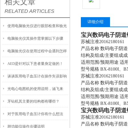
相关文章
RELATED ARTICLES
详细介绍
使用电脑验光仪进行眼部检查和验光
宝兴数码电子阴道镜B
电脑验光仪其操作需掌握以下步骤
时，需要注意以下事项
苏械注准20162180161
产品名称 数码电子阴道
电脑验光仪在使用过程中会遇到怎样
结构及组成/主要组成
适用范围/预期用途 
AED是针对以下患者量身定做的！
的问题呢？
型号规格 BX-8100I、BX-
苏械注准20162180161
谈谈医用电子血压计在操作失误影响
产品名称 数码电子阴道
光电心电图机的使用说明，涵飞来
测量结果
结构及组成/主要组成
适用范围/预期用途 
牙钻机其主要的结构都有哪些？
谈！
型号规格 BX-8100I、BX-
宝兴数码电子阴道镜B
对于医用电子血压计你有什么想法
苏械注准20162180161
产品名称 数码电子阴道
肺功能仪操作步骤说明
呢？