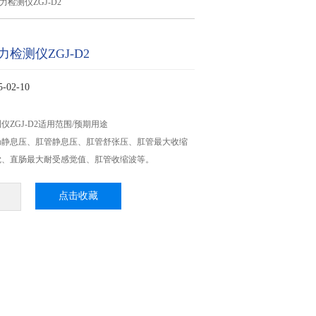
检测仪ZGJ-D2
检测仪ZGJ-D2
02-10
ZGJ-D2适用范围/预期用途
肠静息压、肛管静息压、肛管舒张压、肛管最大收缩
觉、直肠最大耐受感觉值、肛管收缩波等。
点击收藏