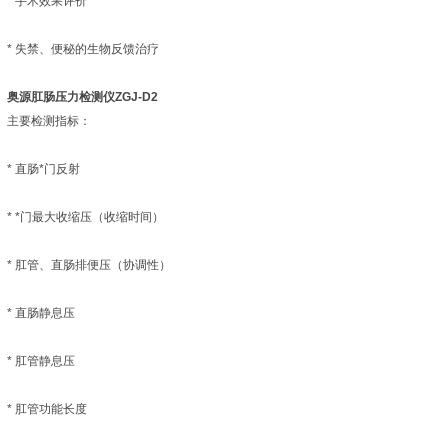
* 手术效果评价
* 失禁、便秘的生物反馈治疗
奥源肛肠压力检测仪ZGJ-D2
主要检测指标：
* 直肠*门反射
* *门最大收缩压（收缩时间）
* 肛管、直肠排便压（协调性）
* 直肠静息压
* 肛管静息压
* 肛管功能长度