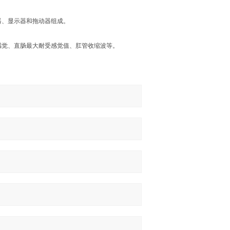
器、显示器和拖动器组成。
感觉、直肠最大耐受感觉值、肛管收缩波等。