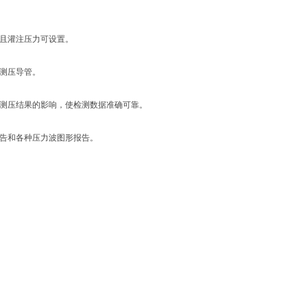
，且灌注压力可设置。
成测压导管。
对测压结果的影响，使检测数据准确可靠。
报告和各种压力波图形报告。