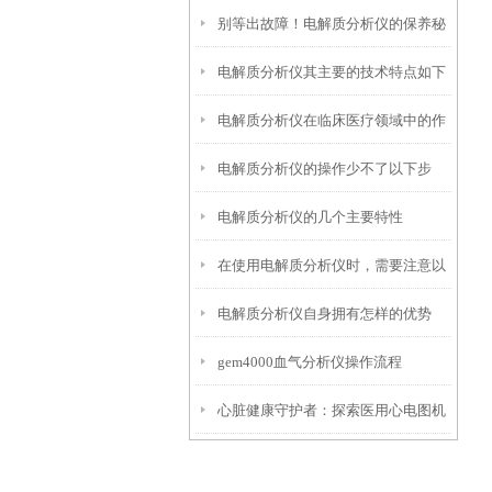
别等出故障！电解质分析仪的保养秘
出结果，每一步都藏着关键细节
电解质分析仪其主要的技术特点如下
诀，早掌握少踩坑
电解质分析仪在临床医疗领域中的作
电解质分析仪的操作少不了以下步
用
电解质分析仪的几个主要特性
骤！
在使用电解质分析仪时，需要注意以
电解质分析仪自身拥有怎样的优势
下几个重要的事项
gem4000血气分析仪操作流程
呢？
心脏健康守护者：探索医用心电图机
的神奇原理