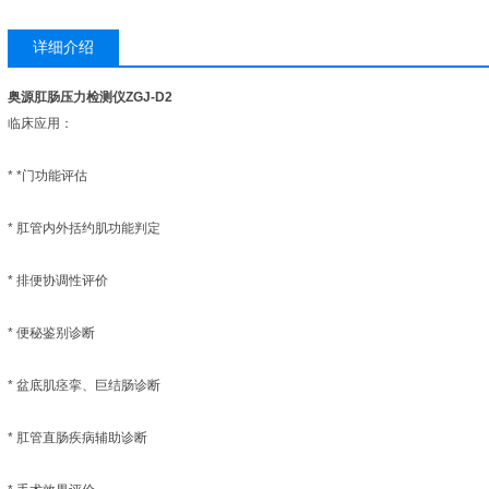
详细介绍
奥源肛肠压力检测仪ZGJ-D2
临床应用：
* *门功能评估
* 肛管内外括约肌功能判定
* 排便协调性评价
* 便秘鉴别诊断
* 盆底肌痉挛、巨结肠诊断
* 肛管直肠疾病辅助诊断