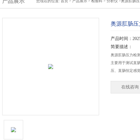
产品展示
您现在的位置:
首页
>
产品展示
>
检验科
>
分析仪
>奥源肛肠压力
奥源肛肠压力
产品时间：2025-
简要描述：
奥源肛肠压力检测仪
主要用于测试直
压、直肠恒定感
在线咨询