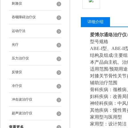
刺激仪
吞咽障碍治疗仪
详细介绍
运动疗法
爱博尔通络治疗仪A
型号规格
光疗
ABE-I型、ABE-I
结构及组成/主要
压力治疗仪
本产品由主机、治
适用范围/预期用途
反馈仪
对膝关节骨性关节
辅助治疗范围
冷疗仪
骨科疾病：颈椎病
妇科疾病：改善局
冲击波治疗仪
神经科疾病：中风
其他疾病：慢性胃
超声波治疗仪
家用型与医用型
家用型：设计简洁
查看更多