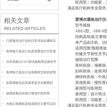
医用型：功能更，
满足医疗机构专业需求
相关文章
爱博尔通络治疗仪A
型号规格
RELATED ARTICLES
ABE-I型、ABE-I
结构及组成/主要
口腔激光治疗仪的日常清洗步骤和注
本产品由主机、治
适用范围/预期用途
医用电子血压计也是需要进行日常保
意事项
对膝关节骨性关节
辅助治疗范围
日本美能AS-507肺功能检查仪操作手
养的
骨科疾病：颈椎病
妇科疾病：改善局
医用电子血压计自身拥有怎样的优势
册
神经科疾病：中风
其他疾病：慢性胃
拓普康验光仪其保养是尤为重要的
呢？
家用型与医用型
脉搏血氧仪在医疗领域中的作用
家用型：设计简洁
医用型：功能更，
光电心电图机其组成部分主要可以归
满足医疗机构专业需求